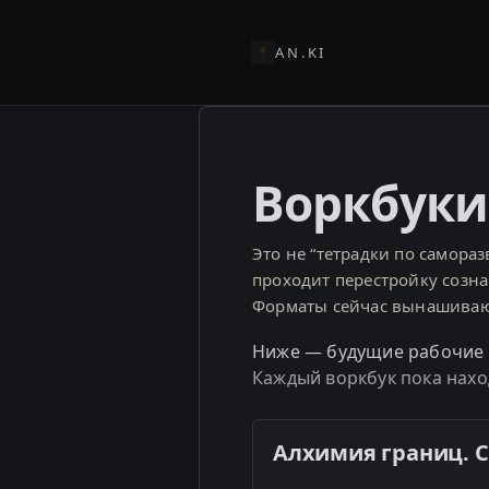
AN.KI
Воркбуки
Это не “тетрадки по самораз
проходит перестройку сознан
Форматы сейчас вынашивают
Ниже — будущие рабочие к
Каждый воркбук пока находи
Алхимия границ. С