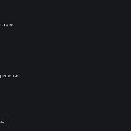
ыстрее
 решения
АД